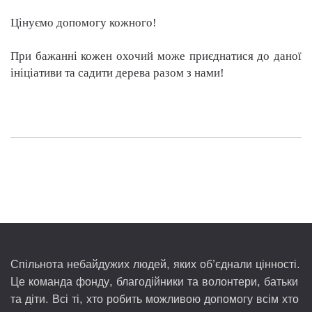
Цінуємо допомогу кожного!
При бажанні кожен охочий може приєднатися до даної
ініціативи та садити дерева разом з нами!
Спільнота небайдужих людей, яких об’єднали цінності.
Це команда фонду, благодійники та волонтери, батьки
та діти. Всі ті, хто робить можливою допомогу всім хто